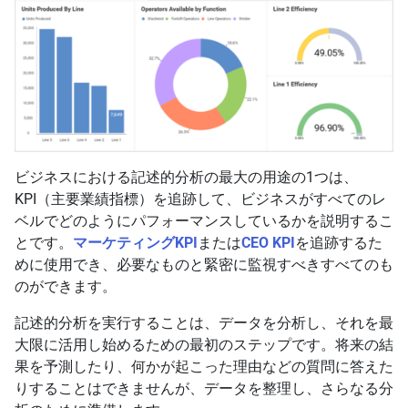
ビジネスにおける記述的分析の最大の用途の1つは、
KPI（主要業績指標）を追跡して、ビジネスがすべてのレ
ベルでどのようにパフォーマンスしているかを説明するこ
とです。
マーケティングKPI
または
CEO KPI
を追跡するた
めに使用でき、必要なものと緊密に監視すべきすべてのも
のができます。
記述的分析を実行することは、データを分析し、それを最
大限に活用し始めるための最初のステップです。将来の結
果を予測したり、何かが起こった理由などの質問に答えた
りすることはできませんが、データを整理し、さらなる分