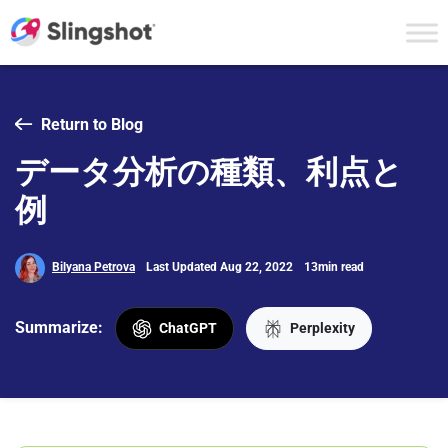
Skip to content
Return to Blog
データ分析の種類、利点と
例
Bilyana Petrova
Last Updated Aug 22, 2022
13min read
Summarize:
ChatGPT
Perplexity