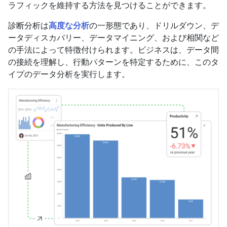
ラフィックを維持する方法を見つけることができます。
診断分析は
高度な分析
の一形態であり、ドリルダウン、デ
ータディスカバリー、データマイニング、および相関など
の手法によって特徴付けられます。ビジネスは、データ間
の接続を理解し、行動パターンを特定するために、このタ
イプのデータ分析を実行します。