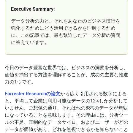
Executive Summary:
データ分析の力と、それをあなたのビジネス慣行を
強化するためにどう活用できるかを理解するため
に、この記事では、最も緊迫したデータ分析の質問
に答えています。
今日のデータ豊富な世界では、ビジネスの洞察を分析し、
価値を抽出する方法を理解することが、成功の主要な推進
力の1つです。
Forrester Researchの論文
から広く引用される数字による
と、平均して企業は利用可能なデータの12%しか分析して
いません。ご想像の通り、それは他の88%のデータが無駄
になっていることを意味します。その理由には、分析ツー
ルの不足、圧制的なデータサイロ、およびユーザーがどの
データが価値があり、どれを無視できるかを知らないこと