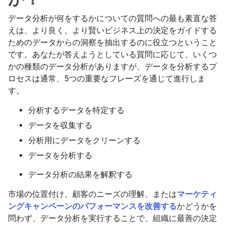
データ分析が何をするかについての質問への最も素直な答
えは、より良く、より賢いビジネス上の決定をガイドする
ためのデータからの洞察を抽出するのに役立つということ
です。あなたが答えようとしている質問に応じて、いくつ
かの種類のデータ分析がありますが、データを分析するプ
ロセスは通常、5つの重要なフレーズを通じて進行しま
す。
分析するデータを特定する
データを収集する
分析用にデータをクリーンする
データを分析する
データ分析の結果を解釈する
市場の位置付け、顧客のニーズの理解、または
マーケティ
ングキャンペーンのパフォーマンスを改善する
かどうかを
問わず、データ分析を実行することで、組織に最善の決定