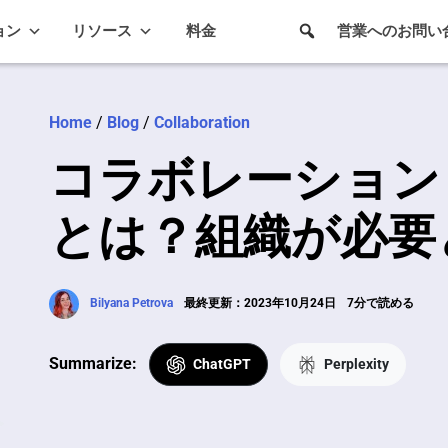
ョン
リソース
料金
営業へのお問い
Home
/
Blog
/
Collaboration
コラボレーション
とは？組織が必要
Bilyana Petrova
最終更新：2023年10月24日
7分で読める
Summarize:
ChatGPT
Perplexity