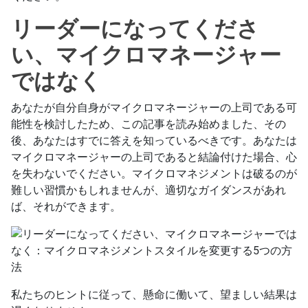
リーダーになってくださ
い、マイクロマネージャー
ではなく
あなたが自分自身がマイクロマネージャーの上司である可
能性を検討したため、この記事を読み始めました、その
後、あなたはすでに答えを知っているべきです。あなたは
マイクロマネージャーの上司であると結論付けた場合、心
を失わないでください。マイクロマネジメントは破るのが
難しい習慣かもしれませんが、適切なガイダンスがあれ
ば、それができます。
私たちのヒントに従って、懸命に働いて、望ましい結果は