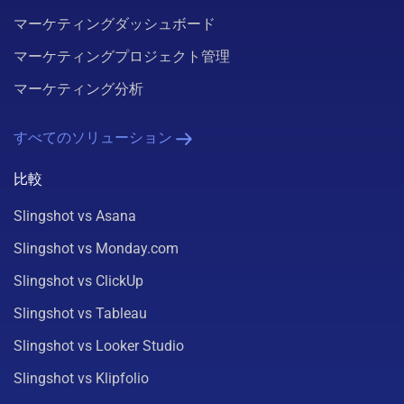
マーケティングダッシュボード
マーケティングプロジェクト管理
マーケティング分析
すべてのソリューション
比較
Slingshot vs Asana
Slingshot vs Monday.com
Slingshot vs ClickUp
Slingshot vs Tableau
Slingshot vs Looker Studio
Slingshot vs Klipfolio