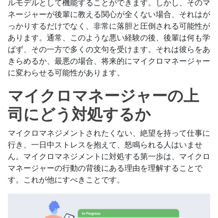
ルモデルとして機能することができます。しかし、そのマ
ネージャーが後輩に教える関心が全くない場合、それはが
っかりするだけでなく、非常に落胆と圧倒される可能性が
あります。通常、このような悪い経験の後、後輩は何も学
ばず、その一方で多くの文句を受けます。それは彼らをあ
きらめるか、最悪の場合、将来的にマイクロマネージャー
に変わらせる可能性があります。
マイクロマネージャーの上
司にどう対処するか
マイクロマネジメントされたくない、絶望を持って仕事に
行き、一日中ストレスを抱えて、怒鳴られる人はいませ
ん。マイクロマネジメントに対処する第一歩は、マイクロ
マネージャーの行動の背後にある理由を理解することで
す。これが他にすべきことです。