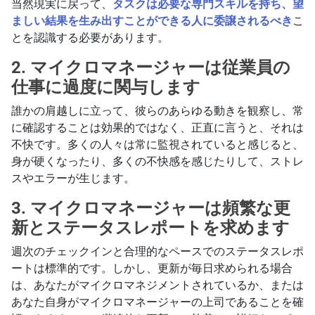
当然現実に戻って、
タスクは必要な専門スキルを持ち、望
ましい結果を生み出すことができる人に委譲されるべき
こ
とを認識する必要があります。
2. マイクロマネージャーは従業員の
仕事に過度に関与します
誰かの肩越しに立って、彼らのあらゆる動きを観察し、常
に確認することは効果的ではなく、正直に言うと、それは
不快です。多くの人々は常に監視されていると感じると、
身が硬くなったり、多くの不快感を感じたりして、ストレ
スやエラーが生じます。
3. マイクロマネージャーは頻繁な更
新とステータスレポートを求めます
週次のチェックインと合理的なペースでのステータスレポ
ートは標準的です。しかし、更新が毎日求められる場合
は、あなたがマイクロマネジメントされているか、または
あなた自身がマイクロマネージャーの上司であることを確