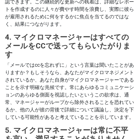
認できます。この継続的な更新への執着は、詳細なレポー
トを作成するのに人々が費やす時間を浪費し、実際に彼ら
が雇用されるために何をするかに焦点を当てるのではな
く、結果につながります。
4. マイクロマネージャーはすべての
メールをCCで送ってもらいたがりま
す
「メールではccを忘れずに」という言葉は聞いたことがあ
りますか？もしそうなら、あなたがマイクロマネジメント
されているか、あなた自身がマイクロマネージャーである
ことを示す明確な兆候です。常にあらゆるコミュニケーシ
ョンのあらゆる側面を視認したいというこの欲求は、通
常、マネージャーがループから除外されることを恐れてい
るか、他の人が彼の背後で詳細について議論し、決定を下
している可能性があると考えていることを示しています。
5. マイクロマネージャーは常に不平
を言い、満足することがありません