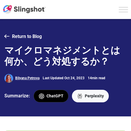
Skip to content
Return to Blog
マイクロマネジメントとは
何か、どう対処するか？
Bilyana Petrova
Last Updated Oct 24, 2023
14min read
Summarize:
ChatGPT
Perplexity