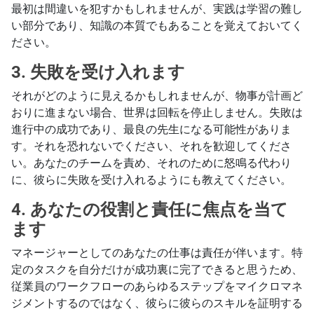
最初は間違いを犯すかもしれませんが、実践は学習の難し
い部分であり、知識の本質でもあることを覚えておいてく
ださい。
3. 失敗を受け入れます
それがどのように見えるかもしれませんが、物事が計画ど
おりに進まない場合、世界は回転を停止しません。失敗は
進行中の成功であり、最良の先生になる可能性がありま
す。それを恐れないでください、それを歓迎してくださ
い。あなたのチームを責め、それのために怒鳴る代わり
に、彼らに失敗を受け入れるようにも教えてください。
4. あなたの役割と責任に焦点を当て
ます
マネージャーとしてのあなたの仕事は責任が伴います。特
定のタスクを自分だけが成功裏に完了できると思うため、
従業員のワークフローのあらゆるステップをマイクロマネ
ジメントするのではなく、彼らに彼らのスキルを証明する