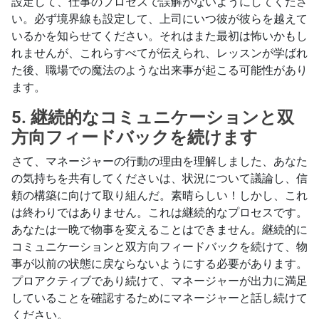
設定して、仕事のプロセスで誤解がないようにしてくださ
い。必ず境界線も設定して、上司にいつ彼が彼らを越えて
いるかを知らせてください。それはまた最初は怖いかもし
れませんが、これらすべてが伝えられ、レッスンが学ばれ
た後、職場での魔法のような出来事が起こる可能性があり
ます。
5. 継続的なコミュニケーションと双
方向フィードバックを続けます
さて、マネージャーの行動の理由を理解しました、あなた
の気持ちを共有してくださいは、状況について議論し、信
頼の構築に向けて取り組んだ。素晴らしい！しかし、これ
は終わりではありません。これは継続的なプロセスです。
あなたは一晩で物事を変えることはできません。継続的に
コミュニケーションと双方向フィードバックを続けて、物
事が以前の状態に戻ならないようにする必要があります。
プロアクティブであり続けて、マネージャーが出力に満足
していることを確認するためにマネージャーと話し続けて
ください。