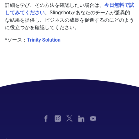
詳細を学び、その方法を確認したい場合は、
今日無料で試
してみてください
。Slingshotがあなたのチームが驚異的
な結果を提供し、ビジネスの成長を促進するのにどのよう
に役立つかを確認してください。
*ソース：
Trinity Solution