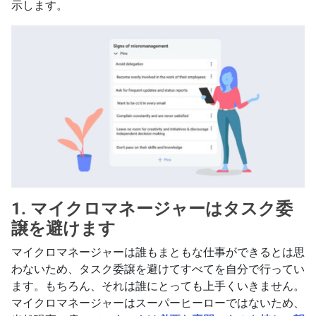
示します。
1. マイクロマネージャーはタスク委
譲を避けます
マイクロマネージャーは誰もまともな仕事ができるとは思
わないため、タスク委譲を避けてすべてを自分で行ってい
ます。もちろん、それは誰にとっても上手くいきません。
マイクロマネージャーはスーパーヒーローではないため、