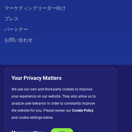
マーケティングリーダー向け
プレス
パートナー
お問い合わせ
Your Privacy Matters
We use our own and third-party cookies to improve
プライバシーポリシー
クッキー
利用規約
your experience on our website. They also allow us to
ライセンス契約
analyze user behavior in order to constantly improve
the website for you. Please review our
Cookie Policy
and cookie settings below.