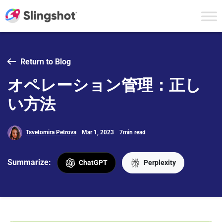
Skip to content
Return to Blog
オペレーション管理：正し
い方法
Tsvetomira Petrova
Mar 1, 2023
7min read
Summarize:
ChatGPT
Perplexity