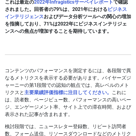
これは最近の
2022年Infragisticsサーベイレポート
で確認
されました。回答者の79%は、2021年における
ビジネス
インテリジェンス
およびデータ分析ツールへの関心の増加
を指摘しており、71%は2022年にビジネスインテリジェ
ンスへの焦点が増加することを期待しています。
コンテンツのパフォーマンスを測定するには、各段階で異
なるメトリクスを表示する必要があります。バイヤーズジ
ャーニーの第1段階での認知の観点では、高レベルのメト
リクスと
主要業績評価指標に注目してください。
これに
は、読者数、ページビュー数、パフォーマンスの高いペー
ジ、エンゲージメント率、サイト上での滞在時間、および
表示された記事が含まれます。
検討段階では、ニュースレター登録数、リピート訪問者
数、フォーム送信、リソースダウンロードなどのメトリク