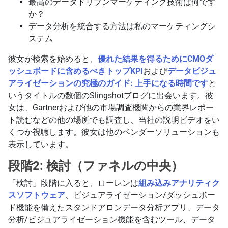
最高のデータドリブンマーケティング技術は何です
か？
データ分析を
統合する
方法
は
私の
マーケティングシ
ステム
彼女が検索を始めると、
優れた結果を得るためにCMOダ
ッシュボードに含めるべきトップKPI
および
データビジュ
アライゼーションの究極のガイド: 上手になる時間です
と
いうタイトルの数個のSlingshotブログに出会います。彼
女は、Gartnerおよび他の市場調査機関からの業界レポー
ト読むなどの他の場所でも調査し、当社の説明ビデオをい
くつか視聴します。彼女は他のベンダーソリューションも
表示しています。
段階2: 検討（ファネルの中央）
「検討」段階に入ると、ローレンは
組み込みアナリティク
スソフトウェア
、ビジュアライゼーション/ダッシュボー
ド機能を備えたスタンドアロンデータ分析アプリ、データ
分析/ビジュアライゼーション機能を含むツール、データ