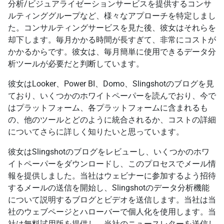
分析/ビジュアライゼーションサービスを提供するコンサ
ルティンググループなど、様々なアプローチを特定しまし
た。コンサルティングサービスを見た後、彼女はそれらを
却下します。毎月かかる時間が長すぎて、非常にコストが
かかるからです。彼女は、毎月簡単に使用できるデータ分
析ツールが必要だと判断しています。
彼女はLooker、Power BI、Domo、Slingshotのブログを見
ており、いくつかのホワイトペーパーを読んでおり、今で
はプラットフォーム、各プラットフォームに含まれるも
の、他のツールとどのように統合されるか、コストの詳細
についてさらに詳しく知りたいと思っています。
彼女はSlingshotのブログをレビューし、いくつかのホワ
イトペーパーをダウンロードし、このプロセスでメール情
報を提供しました。当社はウェビナーに参加するよう招待
するメールの送信を開始し、Slingshotのデータ分析機能
について説明するブログとビデオを送信します。当社は当
社のウェブページとハローバーで個人化を使用します。当
社は無料試用版を提供し、当社のニュースレターを送信し