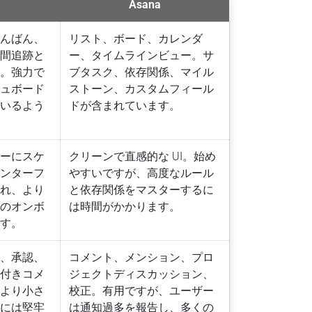
Asana
かんばん、
リスト、ボード、カレンダ
時間追跡と
ー、タイムラインビュー。サ
す。強力で
ブタスク、依存関係、マイル
シュボード
ストーン、カスタムフィール
ているよう
ドが含まれています。
ローにスケ
クリーンで直感的な UI。始め
インターフ
やすいですが、高度なルール
られ、より
と依存関係をマスターするに
めのオンボ
は時間がかかります。
です。
正、承認、
コメント、メンション、プロ
ド付きコメ
ジェクトディスカッション、
、より小さ
校正。有用ですが、ユーザー
ムには堅牢
は通知過多を報告し、多くの