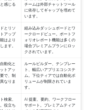
」と感じる
チームは外部チャットツール
に依存してギャップを埋めて
います。
ードとリソ
組み込みダッシュボードとワ
ットアップ
ークロードビュー。ポートフ
機能はより
ォリオレポート機能は多くの
とします。
場合プレミアムプランにロッ
クされています。
ー自動化と
ルールビルダー、テンプレー
セットアッ
ト、幅広いアプリエコシステ
必要で、制
ム。下位ティアでは自動化ボ
て異なりま
リュームが制限されていま
す。
ート検索、
AI 提案、要約、ワークフロー
ン。役立ち
サポート。プレミアムティア