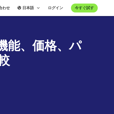
今すぐ試す
合わせ
日本語
ログイン
na：機能、価格、パ
較