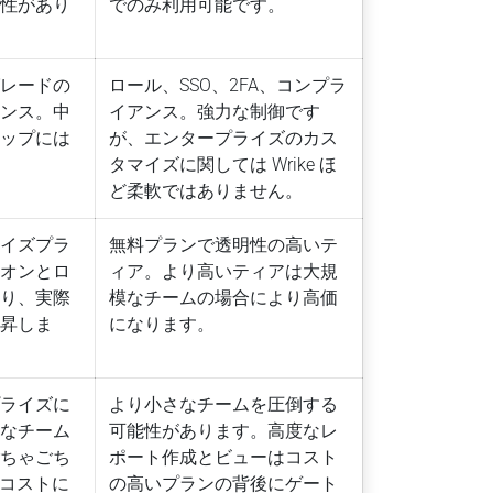
貫性があり
でのみ利用可能です。
グレードの
ロール、SSO、2FA、コンプラ
アンス。中
イアンス。強力な制御です
アップには
が、エンタープライズのカス
タマイズに関しては Wrike ほ
ど柔軟ではありません。
ライズプラ
無料プランで透明性の高いテ
ドオンとロ
ィア。より高いティアは大規
より、実際
模なチームの場合により高価
上昇しま
になります。
プライズに
より小さなチームを圧倒する
さなチーム
可能性があります。高度なレ
ごちゃごち
ポート作成とビューはコスト
るコストに
の高いプランの背後にゲート