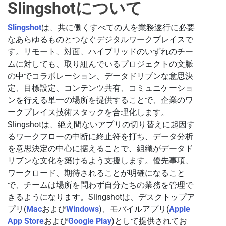
Slingshotについて
Slingshot
は、共に働くすべての人を業務遂行に必要
なあらゆるものとつなぐデジタルワークプレイスで
す。リモート、対面、ハイブリッドのいずれのチー
ムに対しても、取り組んでいるプロジェクトの文脈
の中でコラボレーション、データドリブンな意思決
定、目標設定、コンテンツ共有、コミュニケーショ
ンを行える単一の場所を提供することで、企業のワ
ークプレイス技術スタックを合理化します。
Slingshotは、絶え間ないアプリの切り替えに起因す
るワークフローの中断に終止符を打ち、データ分析
を意思決定の中心に据えることで、組織がデータド
リブンな文化を築けるよう支援します。優先事項、
ワークロード、期待されることが明確になること
で、チームは場所を問わず自分たちの業務を管理で
きるようになります。Slingshotは、デスクトップア
プリ(
Mac
および
Windows
)、モバイルアプリ(
Apple
App Store
および
Google Play
)として提供されてお