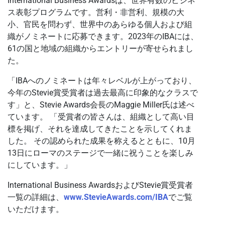
International Business Awardsは、世界有数のビジネ
ス表彰プログラムです。営利・非営利、規模の大
小、官民を問わず、世界中のあらゆる個人および組
織がノミネートに応募できます。2023年のIBAには、
61の国と地域の組織からエントリーが寄せられまし
た。
「IBAへのノミネートは年々レベルが上がっており、
今年のStevie賞受賞者は過去最高に印象的なクラスで
す」と、Stevie Awards会長のMaggie Miller氏は述べ
ています。 「受賞者の皆さんは、組織として高い目
標を掲げ、それを達成してきたことを示してくれま
した。 その認められた成果を称えるとともに、10月
13日にローマのステージで一緒に祝うことを楽しみ
にしています。」
International Business AwardsおよびStevie賞受賞者
一覧の詳細は、
www.StevieAwards.com/IBA
でご覧
いただけます。