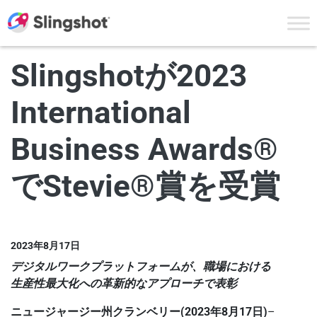
Skip to content
Slingshotが2023
International
Business Awards®
でStevie®賞を受賞
2023年8月17日
デジタルワークプラットフォームが、職場における
生産性最大化への革新的なアプローチで表彰
ニュージャージー州クランベリー(2023年8月17日)
–