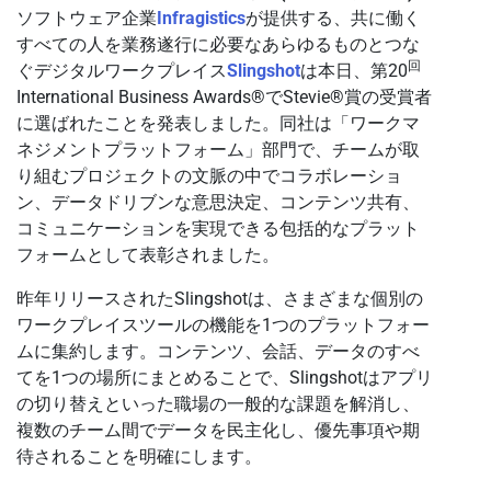
ソフトウェア企業
Infragistics
が提供する、共に働く
すべての人を業務遂行に必要なあらゆるものとつな
回
ぐデジタルワークプレイス
Slingshot
は本日、第20
International Business Awards®でStevie®賞の受賞者
に選ばれたことを発表しました。同社は「ワークマ
ネジメントプラットフォーム」部門で、チームが取
り組むプロジェクトの文脈の中でコラボレーショ
ン、データドリブンな意思決定、コンテンツ共有、
コミュニケーションを実現できる包括的なプラット
フォームとして表彰されました。
昨年リリースされたSlingshotは、さまざまな個別の
ワークプレイスツールの機能を1つのプラットフォー
ムに集約します。コンテンツ、会話、データのすべ
てを1つの場所にまとめることで、Slingshotはアプリ
の切り替えといった職場の一般的な課題を解消し、
複数のチーム間でデータを民主化し、優先事項や期
待されることを明確にします。