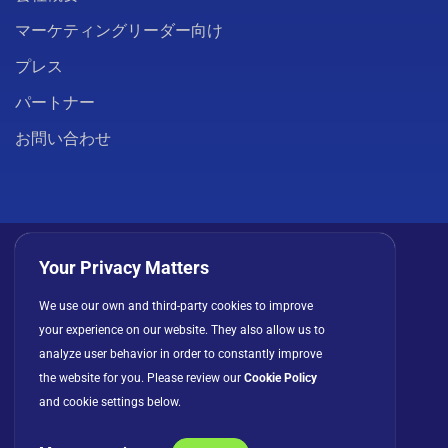
マーケティングリーダー向け
プレス
パートナー
お問い合わせ
Your Privacy Matters
We use our own and third-party cookies to improve
プライバシーポリシー
クッキー
利用規約
your experience on our website. They also allow us to
ライセンス契約
analyze user behavior in order to constantly improve
the website for you. Please review our
Cookie Policy
and cookie settings below.