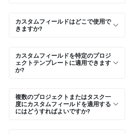
して、プロジェクトまたはタスクに移動し
ます。
+ アイコンをクリックして、カスタムフィ
カスタムフィールドはどこで使用で
ールドを追加をクリックします。
きますか?
テキスト: 説明または名前のようなオープ
フィールドタイプ(テキスト、数字、日付
ンエントリ用。
など)を選択し、名前を付けて、[保存]をク
数値: 数量、コスト、またはメトリクスを
リックします。
追跡するのに最適です。
カスタムフィールドを特定のプロジ
日付: 締め切りまたは重要な日付に役立ち
ェクトテンプレートに適用できます
ます。
か?
ドロップダウン: あらかじめ定義されたオ
プションのリストから選択します。
複数のプロジェクトまたはタスク一
度にカスタムフィールドを適用する
にはどうすればよいですか?