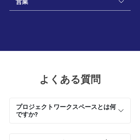
営業
プロジェクト管理
よくある質問
プロダクト起動
アカウントベースマーケティング
成長ハッキング
HubSpot営業
プロジェクトワークスペースとは何
ですか?
Salesforce営業