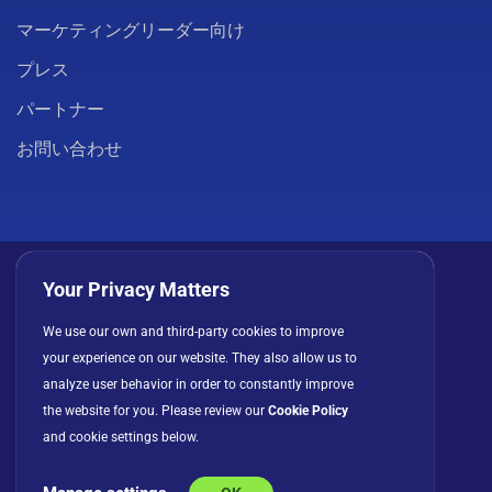
マーケティングリーダー向け
プレス
パートナー
お問い合わせ
Your Privacy Matters
We use our own and third-party cookies to improve
プライバシーポリシー
クッキー
利用規約
your experience on our website. They also allow us to
ライセンス契約
analyze user behavior in order to constantly improve
the website for you. Please review our
Cookie Policy
and cookie settings below.