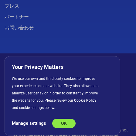
プレス
パートナー
お問い合わせ
Your Privacy Matters
We use our own and third-party cookies to improve
プライバシーポリシー
クッキー
利用規約
your experience on our website. They also allow us to
ライセンス契約
analyze user behavior in order to constantly improve
the website for you. Please review our
Cookie Policy
and cookie settings below.
Manage settings
OK
© Copyright 2026 INFRAGISTICS. All Rights Reserved. Slingshot