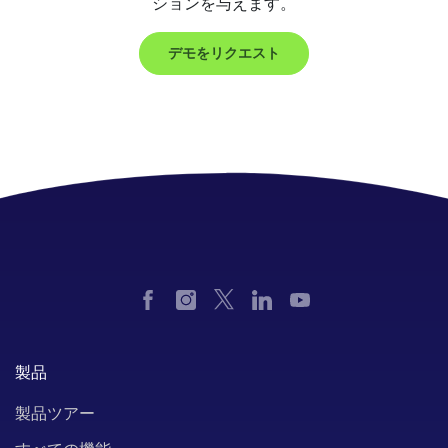
いた決定を下すことができます。
ションを与えます。
を確保する堅牢なセキュリティ機能を提供
セキュリティの強化:
IT分析により、組織
する必要があります。
はセキュリティの脅威にアクティブに対応
デモをリクエスト
データ分析:
ソフトウェアは、データを簡
し、データ漏洩やその他のセキュリティイ
単に表示、分析、および実行できることを
ンシデントのリスクを低減できます。
確保するための効果的なデータ分析機能を
コンプライアンス:
IT分析により、組織は
提供する必要があります。
規制要件を満たし、コンプライアンスを実
証し、時間経過に伴う変更を追跡するため
に必要なデータを提供するのに役立ちま
す。
製品
製品ツアー