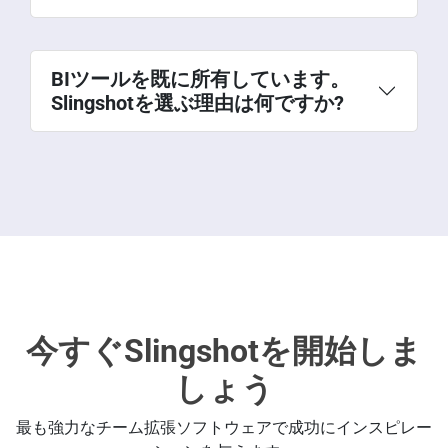
システムのパフォーマンス、可用性、およ
び使用状況に関する洞察を提供し、組織が
問題をより迅速に特定し、解決するのに役
BIツールを既に所有しています。
立ちます。
Slingshotを選ぶ理由は何ですか?
スケーラビリティ:
ソフトウェアは、組織
より詳しい情報に基づいた意思決定:
IT分
の成長するニーズを満たすようにスケール
析により、組織は投資、予算、およびリソ
でき、大量のデータを処理できる必要があ
ースについて詳しい情報に基づいた決定を
ります。
下すために必要なデータを取得し、ITシス
統合:
ソフトウェアは、既存のITシステ
テムがビジネス目標に合致していることを
ム、クラウド、およびデータソースと簡単
確保します。
に統合して、すべての関連データが取得お
効率性の向上:
IT分析は、組織がリソース
よび分析されることを確保する必要があり
利用を最適化し、プロセスを合理化するの
ます。
に役立ち、効率性の向上と費用削減をもた
使いやすさ:
ソフトウェアは使いやすく、
らします。
今すぐSlingshotを開始しま
直感的でアクション可能な洞察を提供し、
可視化の向上:
IT分析により、組織はIT操
広範な技術専門知識を必要としません。
業の包括的なビューを取得し、傾向とパタ
しょう
セキュリティ:
ソフトウェアは、機密デー
ーンを特定しやすくなり、テクノロジー投
タ、会話、およびファイルを保護し、認可
資の将来方向性に関して詳しい情報に基づ
最も強力なチーム拡張ソフトウェアで成功にインスピレー
されたユーザーのみがアクセスできること