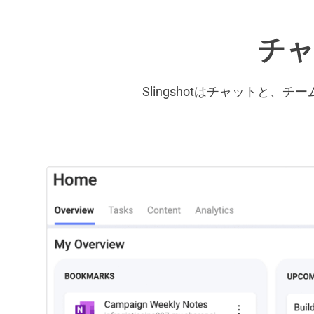
チ
Slingshotはチャット