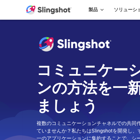
Skip to content
製品
ソリューシ
コミュニケー
ンの方法を一
ましょう
複数のコミュニケーションチャネルでの共同
ていませんか？私たちはSlingshotを開発し
一のアプリケーションに集約することで、シ