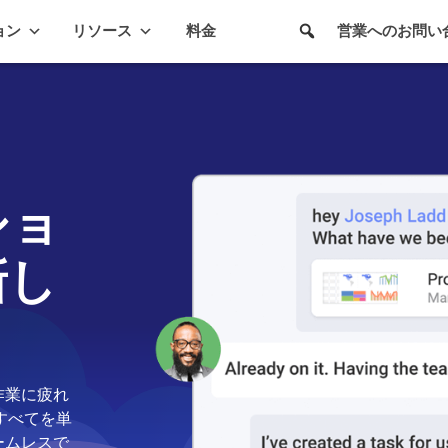
ョン
リソース
料金
営業へのお問い
ショ
新し
作業に疲れ
、すべてを単
ームレスで