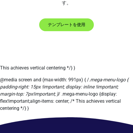
す。
テンプレートを使用
This achieves vertical centering */} }
@media screen and (max-width: 991px) { /
.mega-menu-logo {
padding-right: 15px !important; display: inline !important;
margin-top: 7px!important; }
/ .mega-menu-logo {display:
flex!important;align-items: center; /* This achieves vertical
centering */} }