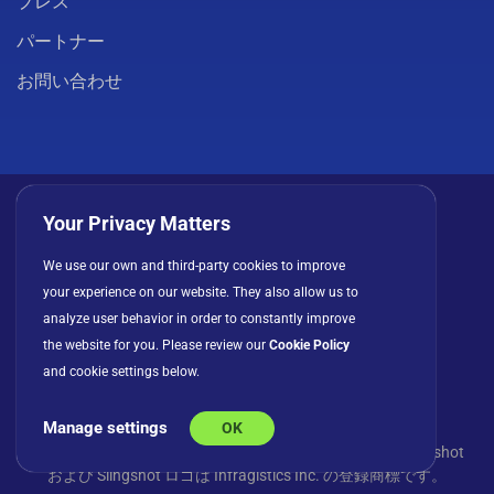
プレス
パートナー
お問い合わせ
Your Privacy Matters
We use our own and third-party cookies to improve
プライバシーポリシー
クッキー
利用規約
your experience on our website. They also allow us to
ライセンス契約
analyze user behavior in order to constantly improve
the website for you. Please review our
Cookie Policy
and cookie settings below.
Manage settings
OK
© Copyright 2026 INFRAGISTICS. All Rights Reserved. Slingshot
および Slingshot ロゴは Infragistics Inc. の登録商標です。