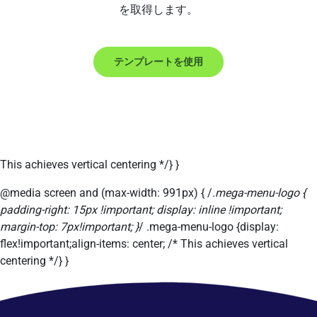
を取得します。
テンプレートを使用
This achieves vertical centering */} }
@media screen and (max-width: 991px) { /
.mega-menu-logo {
padding-right: 15px !important; display: inline !important;
margin-top: 7px!important; }
/ .mega-menu-logo {display:
flex!important;align-items: center; /* This achieves vertical
centering */} }