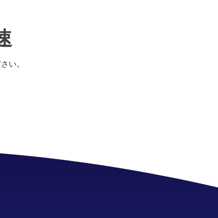
速
ださい。