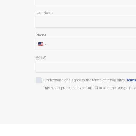
Last Name
Phone
U
n
会社名
i
t
e
I understand and agree to the terms of Infragisitcs'
Terms
d
This site is protected by reCAPTCHA and the Google Priv
S
t
a
t
e
s
+