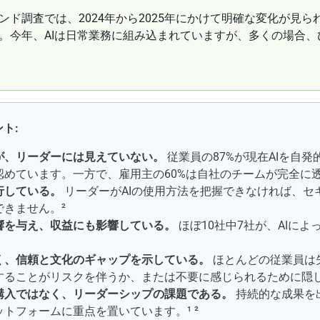
ド調査では、2024年から2025年にかけて明確な変化が見ら
。今年、AIは日常業務に組み込まれていますが、多くの場合
ト:
が、リーダーには見えていない。
従業員の87%が現在AIを自
めています。一方で、雇用主の60%は自社のチームが完全に
行している。
リーダーがAIの使用方法を把握できなければ、セ
きません。²
響を与え、収益にも影響している。
ほぼ10社中7社が、AIに
く、信頼と文化のギャップを示している。
ほとんどの従業員は
することがリスクを伴うか、または不要に感じられるために隠し
購入ではなく、リーダーシップの課題である。
持続的な成果を
トフォームに重点を置いています。¹ ²