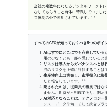
当社の複数年にわたるデジタルワークトレン
なしてもらうこと自体に苦戦していました
ス体制の外で運用されています。¹ ²
すべてのCEOが知っておくべき5つのポイン
AIはすでにどこにでも存在している
用の少なくとも一部を隠していると認
リスクは導入からガバナンスへと移
洩のリスクを正確に評価することはで
生産性向上は実在し、市場投入に影
たと報告しています。² ³
隠されたAIは、従業員の抵抗ではな
ません。期待が不明確であり、開示
AI対応となることは、テクノロジー
ンス、データ準備、そして統合プラッ