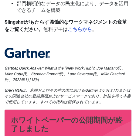
部門横断的なデータの民主化により、データを活用
できるチームを構築
Slingshotがもたらす協働的なワークマネジメントの変革
をご覧ください
。無料デモは
こちらから
。
Gartner, Quick Answer: What Is the “New Work Hub”?, Joe Mariano氏、
Mike Gotta氏、Stephen Emmott氏、Lane Severson氏、Mike Fasciani
氏、2022年1月18日
GARTNERは、米国およびその他の国におけるGartner, Inc.および/または
その関連会社の登録商標およびサービスマークであり、許諾を得て本書
で使用しています。すべての権利は留保されています。
ホワイトペーパーの公開期間が終
了しました