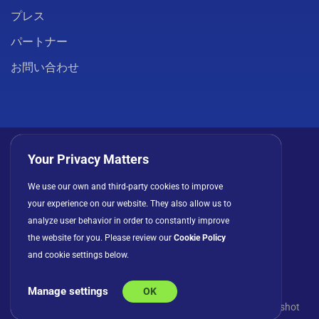
プレス
パートナー
お問い合わせ
Your Privacy Matters
We use our own and third-party cookies to improve
プライバシーポリシー
クッキー
利用規約
your experience on our website. They also allow us to
ライセンス契約
analyze user behavior in order to constantly improve
the website for you. Please review our
Cookie Policy
and cookie settings below.
Manage settings
OK
© Copyright 2026 INFRAGISTICS. All Rights Reserved. Slingshot