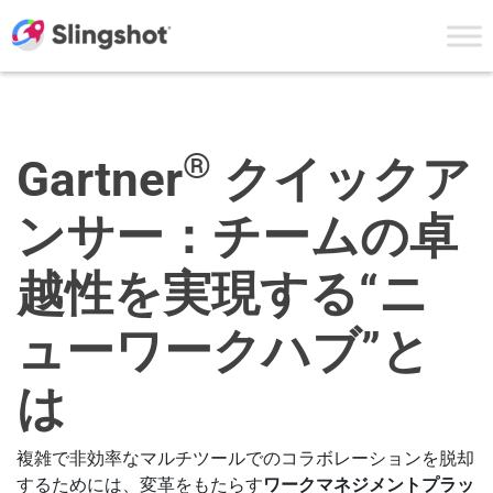
Skip to content
®
Gartner
クイックア
ンサー：チームの卓
越性を実現する“ニ
ューワークハブ”と
は
複雑で非効率なマルチツールでのコラボレーションを脱却
するためには、変革をもたらす
ワークマネジメントプラッ