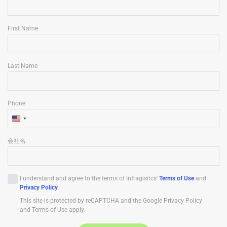
First Name
Last Name
Phone
U
n
会社名
i
t
e
I understand and agree to the terms of Infragisitcs'
Terms of Use
and
d
Privacy Policy
S
This site is protected by reCAPTCHA and the Google Privacy Policy
t
and Terms of Use apply.
a