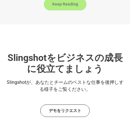
t
Keep Reading
e
s
+
1
Slingshotをビジネスの成長
に役立てましょう
Slingshotが、あなたとチームのベストな仕事を後押しす
る様子をご覧ください。
デモをリクエスト