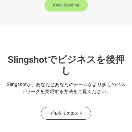
s
Keep Reading
e
l
e
c
t
e
d
Slingshotでビジネスを後押
し
Slingshotが、あなたとあなたのチームがより多くのベス
トワークを実現する方法をご覧ください。
デモをリクエスト