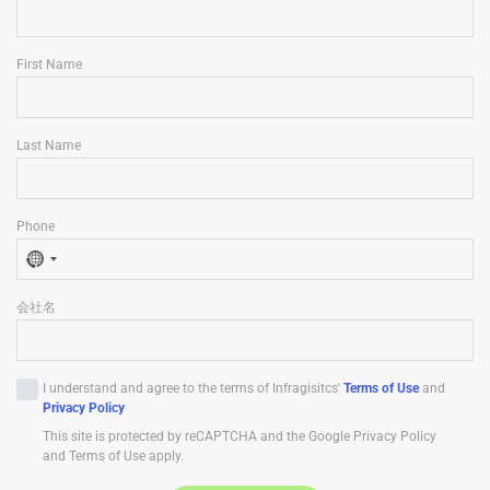
First Name
Last Name
Phone
N
o
会社名
c
o
u
I understand and agree to the terms of Infragisitcs'
Terms of Use
and
n
Privacy Policy
t
This site is protected by reCAPTCHA and the Google Privacy Policy
r
and Terms of Use apply.
y