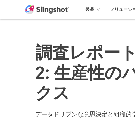
Skip to content
製品
ソリューシ
調査レポート
2: 生産性の
クス
データドリブンな意思決定と組織的