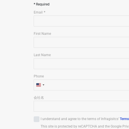
Required
Email
First Name
Last Name
Phone
U
n
会社名
i
t
e
I understand and agree to the terms of Infragisitcs'
Terms
d
This site is protected by reCAPTCHA and the Google Priv
S