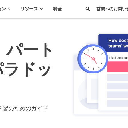
ョン
リソース
料金
営業へのお問い
 パート
パラドッ
学習のためのガイド