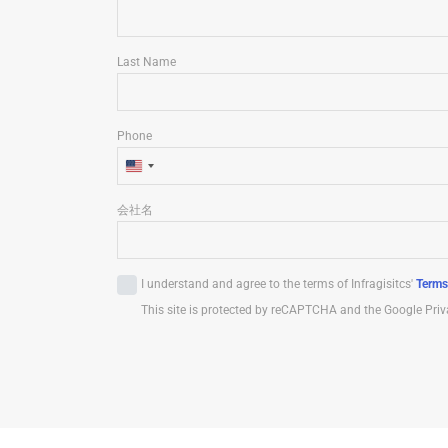
Last Name
Phone
U
n
会社名
i
t
e
I understand and agree to the terms of Infragisitcs'
Terms
d
This site is protected by reCAPTCHA and the Google Priv
S
t
a
t
e
s