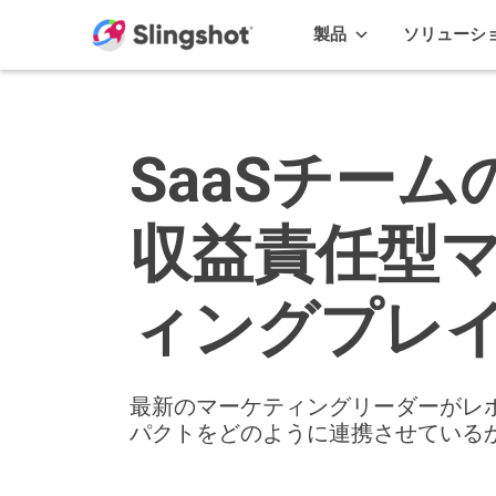
Skip to content
製品
ソリューシ
SaaSチー
収益責任型
ィングプレ
最新のマーケティングリーダーがレ
パクトをどのように連携させている