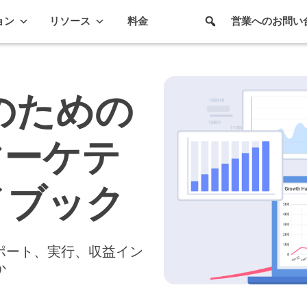
ョン
リソース
料金
営業へのお問い
ムのための
マーケテ
イブック
ポート、実行、収益イン
か