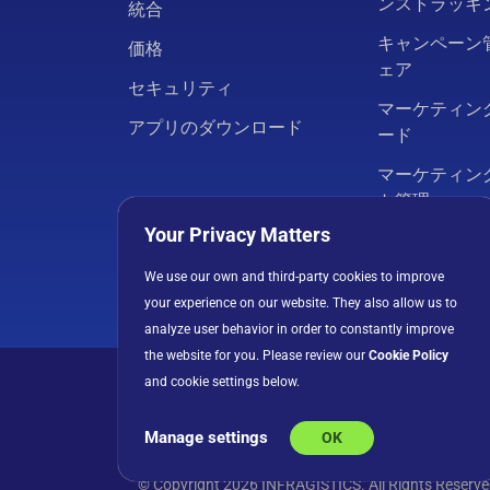
ンストラッキ
統合
キャンペーン
価格
ェア
セキュリティ
マーケティン
アプリのダウンロード
ード
マーケティン
ト管理
Your Privacy Matters
マーケティン
We use our own and third-party cookies to improve
すべてのソリ
your experience on our website. They also allow us to
analyze user behavior in order to constantly improve
the website for you. Please review our
Cookie Policy
and cookie settings below.
プライバシーポリシ
Manage settings
OK
© Copyright 2026 INFRAGISTICS. All Rights Re