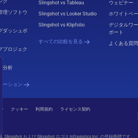
ング
Slingshot vs Tableau
ウェビナー
管理ソフトウ
Slingshot vs Looker Studio
ホワイトペ
Slingshot vs Klipfolio
デジタルワ
グダッシュボ
ポート
すべての比較を見る
よくある質
グプロジェク
グ分析
ューション
ー
クッキー
利用規約
ライセンス契約
served. Slingshot および Slingshot ロゴは Infragistics Inc. の登録商標です。