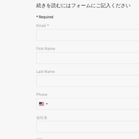
続きを読むにはフォームにご記入ください
Required
Email
First Name
Last Name
Phone
U
n
会社名
i
t
e