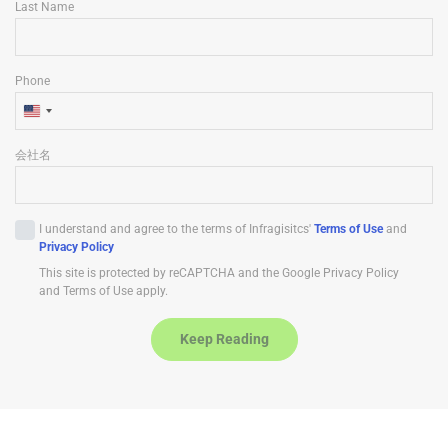
Last Name
Phone
U
n
会社名
i
t
e
I understand and agree to the terms of Infragisitcs'
Terms of Use
and
d
Privacy Policy
S
This site is protected by reCAPTCHA and the Google Privacy Policy
t
and Terms of Use apply.
a
t
Keep Reading
e
s
+
1