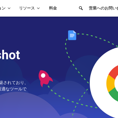
ョン
リソース
料金
営業へのお問い
hot
して構築されており、
最適なツールで