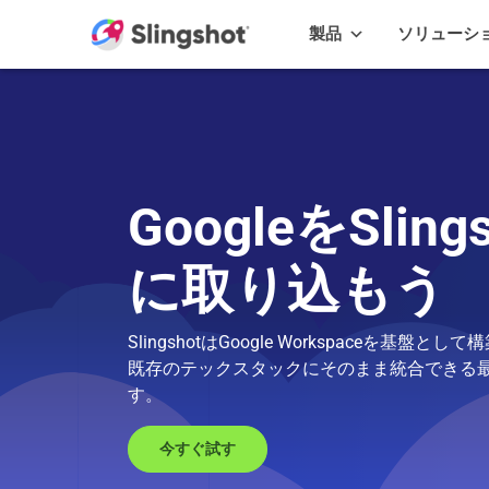
Skip to content
製品
ソリューシ
GoogleをSlings
に取り込もう
SlingshotはGoogle Workspaceを基盤と
既存のテックスタックにそのまま統合できる
す。
今すぐ試す