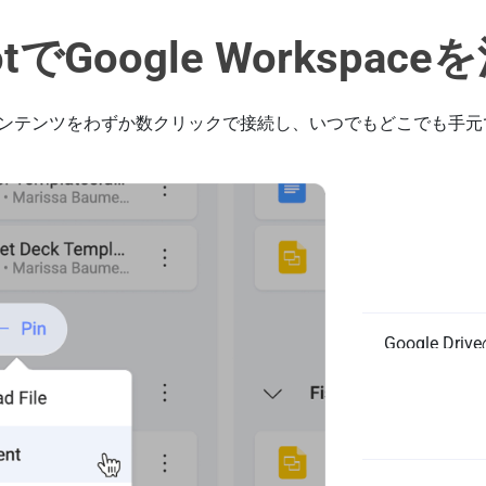
hotでGoogle Workspa
riveのコンテンツをわずか数クリックで接続し、いつでもどこでも手
ドキュ
ト、ス
ン留め
Google D
ンテンツボ
きます。チ
Google
で作業でき
へ