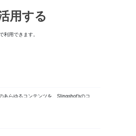
ceを活用する
元で利用できます。
メント、スプレッドシー
ライドなどをすばやくピ
riveのあらゆるコンテンツを、Slingshot’sのコ
ード、タスク、チャットへ数秒でピン留めで
ーム全員が常に最新のライブ版ドキュメント
スプレッドシートから光速でダッシュボード
るようにしましょう。