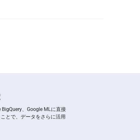
を他の資産へシームレスに連携
続
BigQuery、Google MLに直接
げることで、データをさらに活用