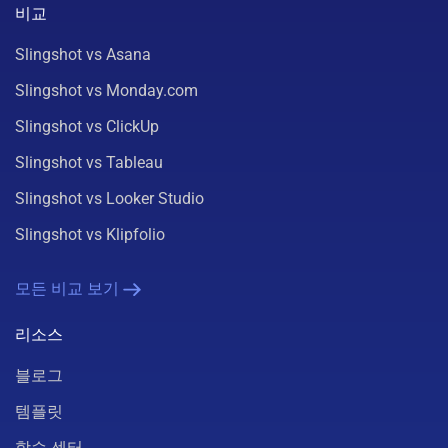
비교
Slingshot vs Asana
Slingshot vs Monday.com
Slingshot vs ClickUp
Slingshot vs Tableau
Slingshot vs Looker Studio
Slingshot vs Klipfolio
모든 비교 보기
리소스
블로그
템플릿
학습 센터