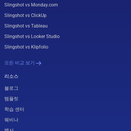
Slingshot vs Monday.com
Slingshot vs ClickUp
Slingshot vs Tableau
Slingshot vs Looker Studio
Slingshot vs Klipfolio
모든 비교 보기
리소스
블로그
템플릿
학습 센터
웨비나
백서