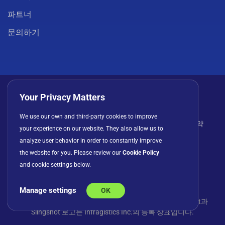
파트너
문의하기
Your Privacy Matters
We use our own and third-party cookies to improve
개인정보 처리방침
쿠키
이용 약관
라이선스 계약
your experience on our website. They also allow us to
analyze user behavior in order to constantly improve
the website for you. Please review our
Cookie Policy
and cookie settings below.
Manage settings
OK
© Copyright 2026 INFRAGISTICS. 모든 권리 보유. Slingshot과
Slingshot 로고는 Infragistics Inc.의 등록 상표입니다.