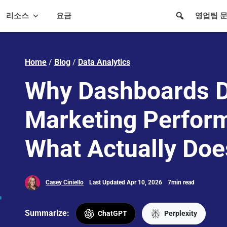
리소스
요금
영업팀 
Home
/
Blog
/
Data Analytics
Why Dashboards D
Marketing Perfor
What Actually Doe
Casey Ciniello
Last Updated Apr 10, 2026
7min read
Summarize:
ChatGPT
Perplexity