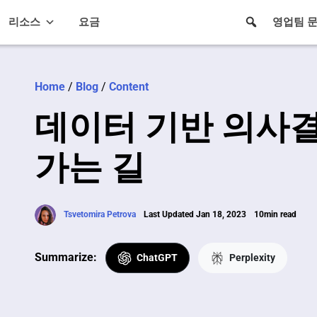
리소스
요금
영업팀 
Home
/
Blog
/
Content
데이터 기반 의사결
가는 길
Tsvetomira Petrova
Last Updated Jan 18, 2023
10min read
Summarize:
ChatGPT
Perplexity