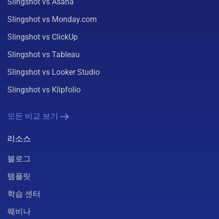
Slingshot vs Asana
Slingshot vs Monday.com
Slingshot vs ClickUp
Slingshot vs Tableau
Slingshot vs Looker Studio
Slingshot vs Klipfolio
모든 비교 보기
리소스
블로그
템플릿
학습 센터
웨비나