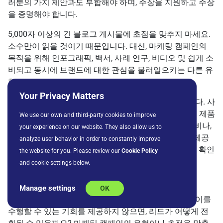
러분의 가치 제안과도 부합해야 하며, 주장을 지원하고 주장
을 증명해야 합니다.
5,000자 이상의 긴 블로그 게시물에 초점을 맞추지 마세요.
소수만이 읽을 것이기 때문입니다. 대신, 마케팅 캠페인의
목적을 위해 인포그래픽, 백서, 사례 연구, 비디오 및 쉽게 소
비되고 동시에 브랜드에 대한 관심을 불러일으키는 다른 유
형의 콘텐츠 제작에 초점을 맞추세요.
Your Privacy Matters
성공적인 마케팅 캠페인은 또한 후킹을 포함해야 합니다. 사
람들이 놓치고 싶지 않을 견고한 제안입니다. 제공하는 제품
We use our own and third-party cookies to improve
이나 서비스에 따라 무료 평가판, 제한된 할인, 무료 웨비나,
your experience on our website. They also allow us to
무료 상담 또는 전자책도 제공할 수 있습니다. 무엇을 제공
analyze user behavior in order to constantly improve
하든, 캠페인 이후 취하기를 원하는 행동과 부합하도록 확인
the website for you. Please review our
Cookie Policy
하세요.
and cookie settings below.
행동 유도
Manage settings
OK
행동 유도(CTA)를 포함하는 것을 잊지 마세요! 리드가 이를
수행할 수 있는 기회를 제공하지 않으면, 리드가 어떻게 전