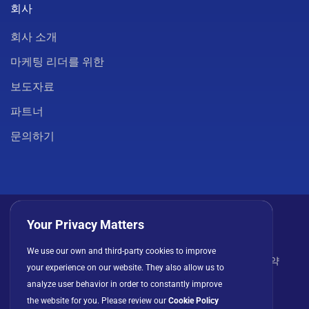
회사
회사 소개
마케팅 리더를 위한
보도자료
파트너
문의하기
Your Privacy Matters
We use our own and third-party cookies to improve
개인정보 처리방침
쿠키
이용 약관
라이선스 계약
your experience on our website. They also allow us to
analyze user behavior in order to constantly improve
the website for you. Please review our
Cookie Policy