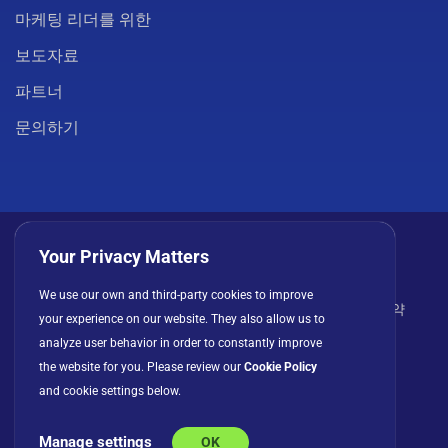
마케팅 리더를 위한
보도자료
파트너
문의하기
Your Privacy Matters
We use our own and third-party cookies to improve
개인정보 처리방침
쿠키
이용 약관
라이선스 계약
your experience on our website. They also allow us to
analyze user behavior in order to constantly improve
the website for you. Please review our
Cookie Policy
and cookie settings below.
Manage settings
OK