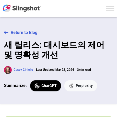
Skip to content
Return to Blog
새 릴리스: 대시보드의 제어
및 명확성 개선
Casey Ciniello
Last Updated Mar 23, 2026
3min read
Summarize:
ChatGPT
Perplexity