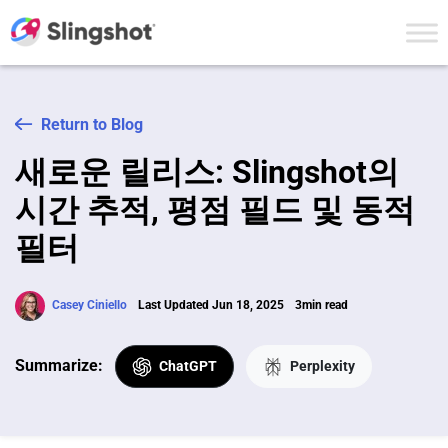
Skip to content
Return to Blog
새로운 릴리스: Slingshot의
시간 추적, 평점 필드 및 동적
필터
Casey Ciniello
Last Updated Jun 18, 2025
3min read
Summarize:
ChatGPT
Perplexity