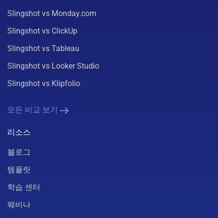
Slingshot vs Monday.com
Slingshot vs ClickUp
Slingshot vs Tableau
Slingshot vs Looker Studio
Slingshot vs Klipfolio
모든 비교 보기
리소스
블로그
템플릿
학습 센터
웨비나