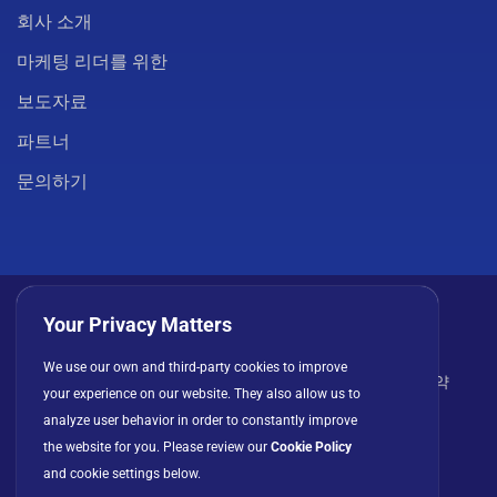
회사 소개
마케팅 리더를 위한
보도자료
파트너
문의하기
Your Privacy Matters
We use our own and third-party cookies to improve
개인정보 처리방침
쿠키
이용 약관
라이선스 계약
your experience on our website. They also allow us to
analyze user behavior in order to constantly improve
the website for you. Please review our
Cookie Policy
and cookie settings below.