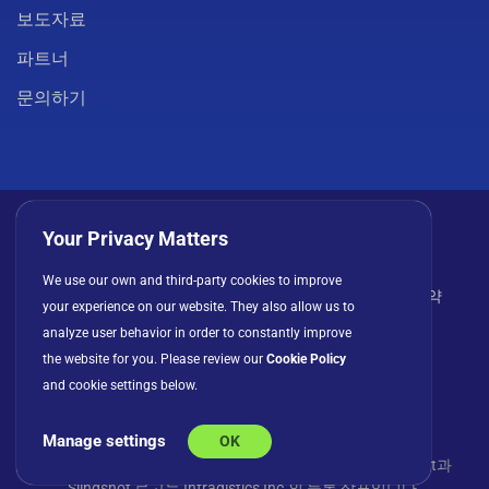
보도자료
파트너
문의하기
Your Privacy Matters
We use our own and third-party cookies to improve
개인정보 처리방침
쿠키
이용 약관
라이선스 계약
your experience on our website. They also allow us to
analyze user behavior in order to constantly improve
the website for you. Please review our
Cookie Policy
and cookie settings below.
Manage settings
OK
© Copyright 2026 INFRAGISTICS. 모든 권리 보유. Slingshot과
Slingshot 로고는 Infragistics Inc.의 등록 상표입니다.