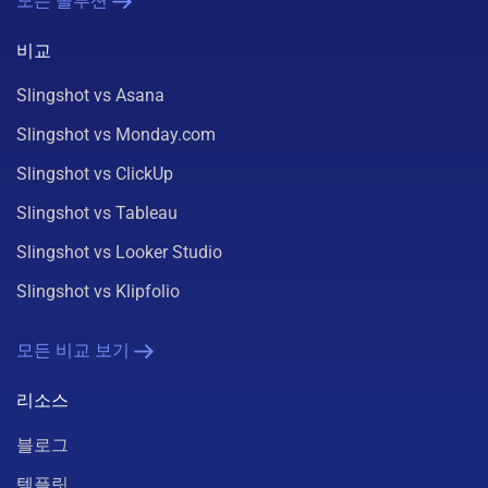
모든 솔루션
비교
Slingshot vs Asana
Slingshot vs Monday.com
Slingshot vs ClickUp
Slingshot vs Tableau
Slingshot vs Looker Studio
Slingshot vs Klipfolio
모든 비교 보기
리소스
블로그
템플릿