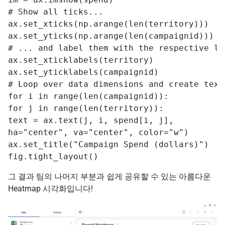
# Show all ticks...

ax.set_xticks(np.arange(len(territory)))

ax.set_yticks(np.arange(len(campaignid)))

# ... and label them with the respective lis
ax.set_xticklabels(territory)

ax.set_yticklabels(campaignid)

# Loop over data dimensions and create text
for i in range(len(campaignid)):

for j in range(len(territory)):

text = ax.text(j, i, spend[i, j],

ha="center", va="center", color="w")

ax.set_title("Campaign Spend (dollars)")

fig.tight_layout()
그 결과 팀의 나머지 부분과 쉽게 공유할 수 있는 아름다운
Heatmap 시각화입니다!