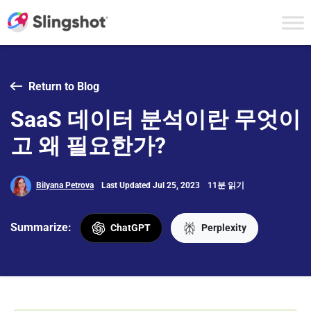
Skip to content
Return to Blog
SaaS 데이터 분석이란 무엇이
고 왜 필요한가?
Bilyana Petrova
Last Updated Jul 25, 2023
11분 읽기
Summarize:
ChatGPT
Perplexity