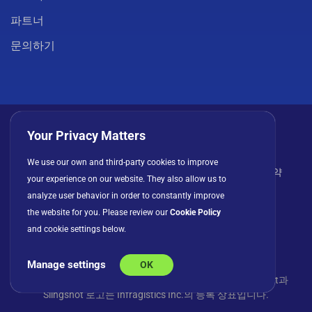
파트너
문의하기
Your Privacy Matters
We use our own and third-party cookies to improve
개인정보 처리방침
쿠키
이용 약관
라이선스 계약
your experience on our website. They also allow us to
analyze user behavior in order to constantly improve
the website for you. Please review our
Cookie Policy
and cookie settings below.
Manage settings
OK
© Copyright 2026 INFRAGISTICS. 모든 권리 보유. Slingshot과
Slingshot 로고는 Infragistics Inc.의 등록 상표입니다.