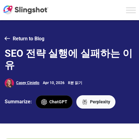
Skip to content
Return to Blog
SEO 전략 실행에 실패하는 이
유
Casey Ciniello
Apr 10, 2026
8분 읽기
Summarize:
ChatGPT
Perplexity