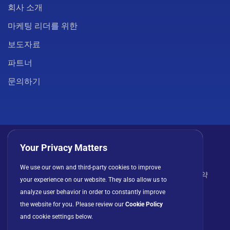
회사 소개
마케팅 리더를 위한
보도자료
파트너
문의하기
Your Privacy Matters
We use our own and third-party cookies to improve
개인정보 처리방침
쿠키
이용 약관
라이선스 계약
your experience on our website. They also allow us to
analyze user behavior in order to constantly improve
the website for you. Please review our
Cookie Policy
and cookie settings below.