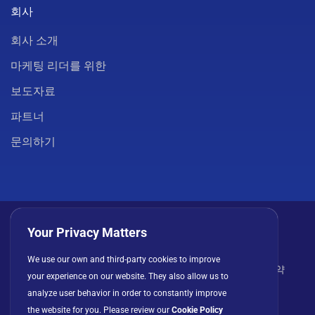
회사
회사 소개
마케팅 리더를 위한
보도자료
파트너
문의하기
Your Privacy Matters
We use our own and third-party cookies to improve
개인정보 처리방침
쿠키
이용 약관
라이선스 계약
your experience on our website. They also allow us to
analyze user behavior in order to constantly improve
the website for you. Please review our
Cookie Policy