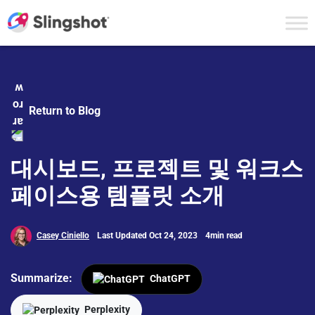
Skip to content
Return to Blog
대시보드, 프로젝트 및 워크스
페이스용 템플릿 소개
Casey Ciniello
Last Updated Oct 24, 2023
4min read
Summarize:
ChatGPT
Perplexity