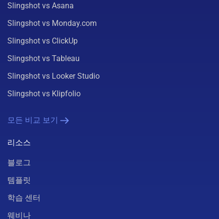
Slingshot vs Asana
Slingshot vs Monday.com
Slingshot vs ClickUp
Slingshot vs Tableau
Slingshot vs Looker Studio
Slingshot vs Klipfolio
모든 비교 보기
리소스
블로그
템플릿
학습 센터
웨비나