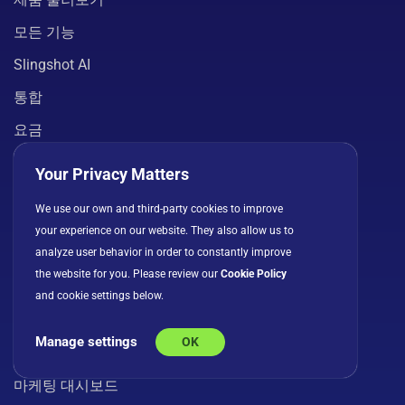
모든 기능
Slingshot AI
통합
요금
보안
Your Privacy Matters
앱 다운로드
We use our own and third-party cookies to improve
your experience on our website. They also allow us to
마케팅 솔루션
analyze user behavior in order to constantly improve
the website for you. Please review our
Cookie Policy
마케팅 실행 플랫폼
and cookie settings below.
마케팅 성과 추적
Manage settings
OK
캠페인 관리 소프트웨어
마케팅 대시보드