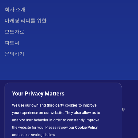
회사 소개
마케팅 리더를 위한
보도자료
파트너
문의하기
Your Privacy Matters
We use our own and third-party cookies to improve
개인정보 처리방침
쿠키
이용 약관
라이선스 계약
your experience on our website. They also allow us to
analyze user behavior in order to constantly improve
the website for you. Please review our
Cookie Policy
and cookie settings below.